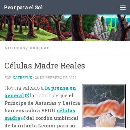
Peor para el Sol
Saltar al contenido
NOTICIAS
/
SOCIEDAD
Células Madre Reales
POR
KATREYUK
·
28 DE FEBRERO DE 2006
Hoy ha saltado a
la prensa en
general
la noticia de que
el
Príncipe de Asturias y Leticia
han enviado a EEUU
células
madre
del cordón umbirical
de la infanta Leonor para su