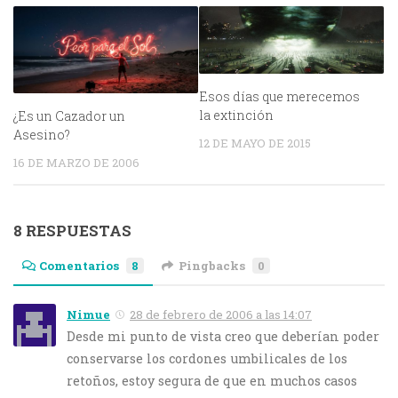
Esos días que merecemos
la extinción
¿Es un Cazador un
Asesino?
12 DE MAYO DE 2015
16 DE MARZO DE 2006
8 RESPUESTAS
Comentarios
8
Pingbacks
0
Nimue
28 de febrero de 2006 a las 14:07
Desde mi punto de vista creo que deberían poder
conservarse los cordones umbilicales de los
retoños, estoy segura de que en muchos casos