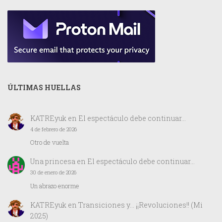
ÚLTIMAS HUELLAS
KATREyuk
en
El espectáculo debe continuar…
4 de febrero de 2026
Otro de vuelta
Una princesa
en
El espectáculo debe continuar…
30 de enero de 2026
Un abrazo enorme
KATREyuk
en
Transiciones y… ¡¡Revoluciones!! (Mi
2025)