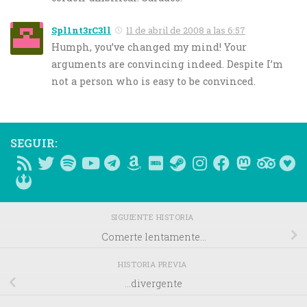
Spl1nt3rC3ll
11 de abril de 2008 a las 6:57
Humph, you’ve changed my mind! Your
arguments are convincing indeed. Despite I’m
not a person who is easy to be convinced.
SEGUIR:
SIGUIENTE HISTORIA
Comerte lentamente…
HISTORIA PREVIA
…divergente