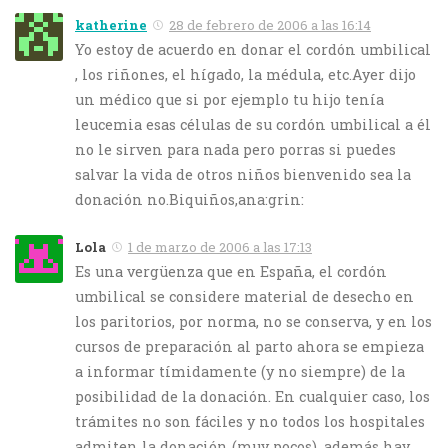
katherine
28 de febrero de 2006 a las 16:14
Yo estoy de acuerdo en donar el cordón umbilical
, los riñones, el hígado, la médula, etc.Ayer dijo
un médico que si por ejemplo tu hijo tenía
leucemia esas células de su cordón umbilical a él
no le sirven para nada pero porras si puedes
salvar la vida de otros niños bienvenido sea la
donación no.Biquiños,ana:grin:
Lola
1 de marzo de 2006 a las 17:13
Es una vergüenza que en España, el cordón
umbilical se considere material de desecho en
los paritorios, por norma, no se conserva, y en los
cursos de preparación al parto ahora se empieza
a informar tímidamente (y no siempre) de la
posibilidad de la donación. En cualquier caso, los
trámites no son fáciles y no todos los hospitales
admiten la donación (muy pocos), además hay