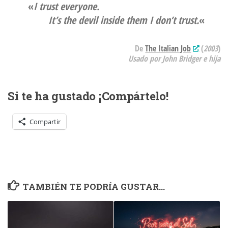
«
I trust everyone.
It’s the devil inside them I don’t trust.
«
De
The Italian Job
(
2003
)
Usado por John Bridger e hija
Si te ha gustado ¡Compártelo!
Compartir
TAMBIÉN TE PODRÍA GUSTAR...