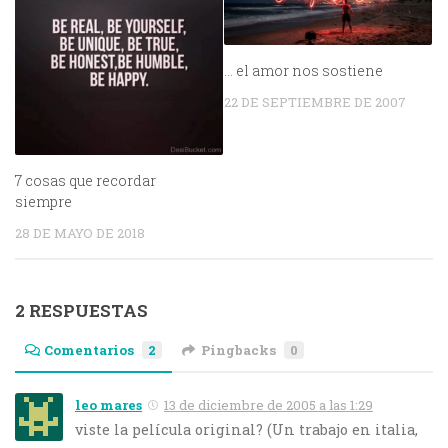
… el amor nos sostiene
22 DE SEPTIEMBRE DE 2007
7 cosas que recordar
siempre
28 DE MAYO DE 2018
2 RESPUESTAS
Comentarios
2
Pingbacks
0
leo mares
13 de diciembre de 2005 a las 1:29
viste la película original? (Un trabajo en italia,