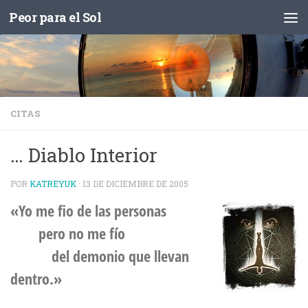
Peor para el Sol
Saltar al contenido
CITAS
… Diablo Interior
POR
KATREYUK
·
13 DE DICIEMBRE DE 2005
«Yo me fio de las personas
pero no me fío
del demonio que llevan
dentro.»