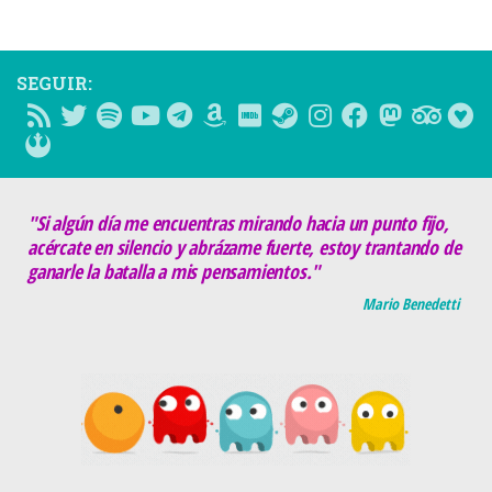
SEGUIR:
"Si algún día me encuentras mirando hacia un punto fijo,
acércate en silencio y abrázame fuerte, estoy trantando de
ganarle la batalla a mis pensamientos."
Mario Benedetti