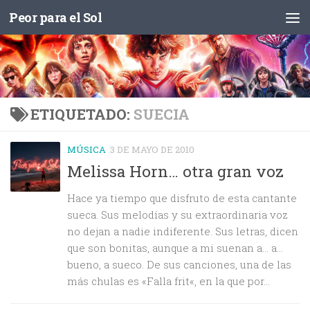
Peor para el Sol
Saltar al contenido
ETIQUETADO:
SUECIA
MÚSICA
3 DE MAYO DE 2010
Melissa Horn… otra gran voz
Hace ya tiempo que disfruto de esta cantante
sueca. Sus melodías y su extraordinaria voz
no dejan a nadie indiferente. Sus letras, dicen
que son bonitas, aunque a mi suenan a… a…
bueno, a sueco. De sus canciones, una de las
más chulas es «Falla frit«, en la que por...