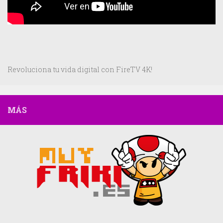
Revoluciona tu vida digital con FireTV 4K!
MÁS