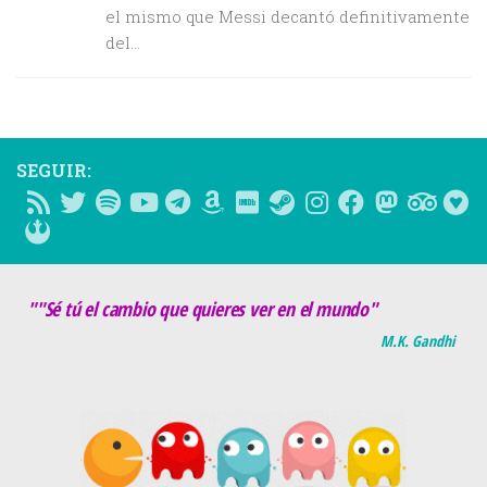
el mismo que Messi decantó definitivamente
del...
SEGUIR:
""Sé tú el cambio que quieres ver en el mundo"
M.K. Gandhi