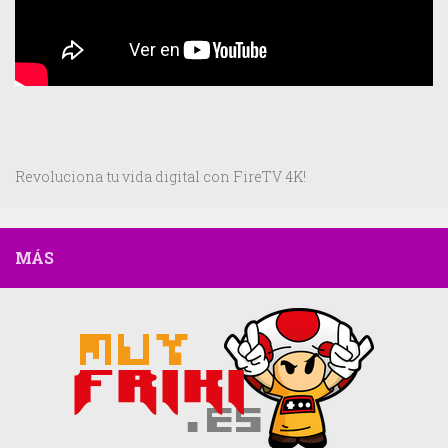
Revoluciona tu vida digital con FireTV 4K!
MÁS