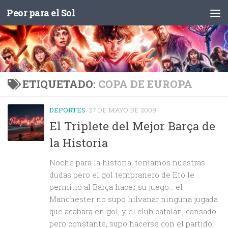
Peor para el Sol
Saltar al contenido
ETIQUETADO:
COPA DE EUROPA
DEPORTES
27 DE MAYO DE 2009
El Triplete del Mejor Barça de
la Historia
Noche para la historia, teníamos nuestras
dudas pero el gol tempranero de Eto le
permitió al Barça hacer su juego… el
Manchester no supo hilvanar ninguna jugada
que acabara en gol, y el club catalán, cansado
pero constante, supo hacerse con el partido,