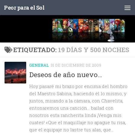
Peor para el Sol
Saltar al contenido
ETIQUETADO:
19 DÍAS Y 500 NOCHES
GENERAL
31 DE DICIEMBRE DE 2009
Deseos de año nuevo…
Hoy pasaré mi brazo por encima del hombro
del Maestro Sabina, haciendo él lo mismo, y
juntos, mirando a la cámara, con Chavelita,
entonaremos una canción… bailad con
nosotros esta rancherita linda ¡Venga mis
cuates! «Que el maquillaje no apague tu risa,
que el equipaje no lastre tus alas, que...