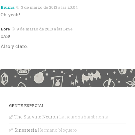
Bruma
3 de marzo de 2013 a las 20:04
Oh yeah!
Lore
9 de marzo de 2013 a las 14:54
zAS!
Alto y claro.
GENTE ESPECIAL
The Starving Neuron
La neurona hambrienta
Sinestesia
Hermano bloguero