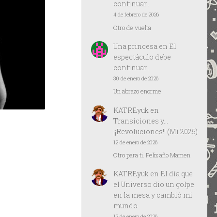
continuar…
4 de febrero de 2026
Otro de vuelta
Una princesa
en
El
espectáculo debe
continuar…
30 de enero de 2026
Un abrazo enorme
KATREyuk
en
Transiciones y…
¡¡Revoluciones!! (Mi 2025)
12 de enero de 2026
Otro para ti. Feliz año Mamen
KATREyuk
en
El día que
el Universo dio un golpe
en la mesa y cambió mi
mundo.
12 de enero de 2026