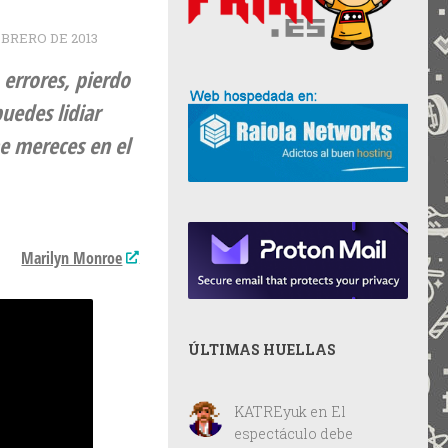
EBRERO DE 2013
errores, pierdo
puedes lidiar
 mereces en el
Marilyn Monroe
ÚLTIMAS HUELLAS
KATREyuk
en
El
espectáculo debe