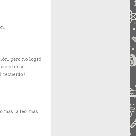
ón.
ión, pero no logró
trasmitió su
 recuerdo !
to más la leo, más