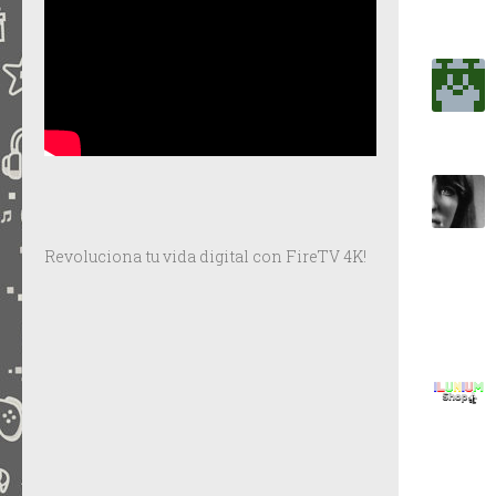
Revoluciona tu vida digital con FireTV 4K!