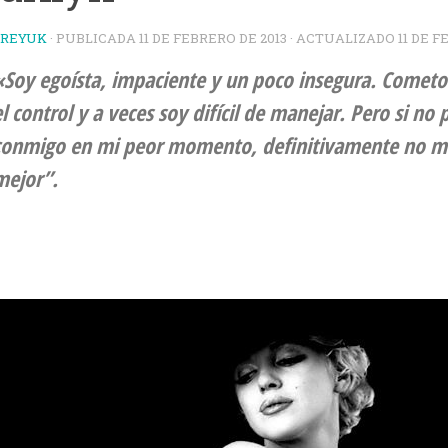
TREYUK
· PUBLICADA
11 DE FEBRERO DE 2013
· ACTUALIZADO
11 DE F
«Soy egoísta, impaciente y un poco insegura. Cometo 
el control y a veces soy difícil de manejar. Pero si no 
conmigo en mi peor momento, definitivamente no me
mejor”.