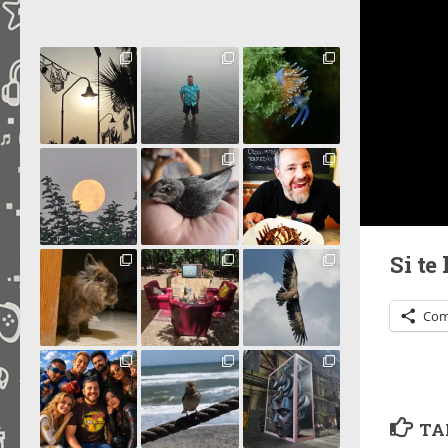
Si te
Com
TA