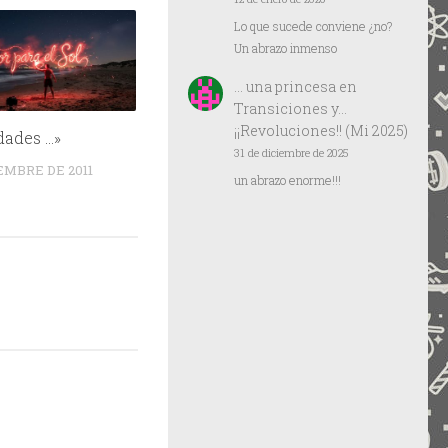
Lo que sucede conviene ¿no?
Un abrazo inmenso
… una princesa
en
Transiciones y…
¡¡Revoluciones!! (Mi 2025)
dades …»
31 de diciembre de 2025
EMBRE DE 2011
un abrazo enorme!!!