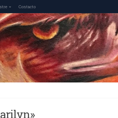
stre
Contacto
arilyn»