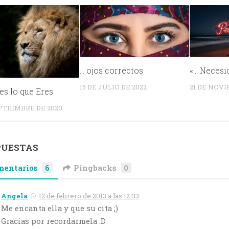
… ojos correctos
«… Necesi
15 DE JULIO DE 2022
21 DE NOVI
s lo que Eres
EPTIEMBRE DE 2020
PUESTAS
mentarios
6
Pingbacks
0
Angela
12 de febrero de 2013 a las 12:03
Me encanta ella y que su cita ;)
Gracias por recordarmela :D