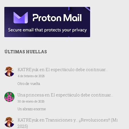
ÚLTIMAS HUELLAS
KATREyuk
en
El espectáculo debe continuar…
4 de febrero de 2026
Otro de vuelta
Una princesa
en
El espectáculo debe continuar…
30 de enero de 2026
Un abrazo enorme
KATREyuk
en
Transiciones y… ¡¡Revoluciones!! (Mi
2025)