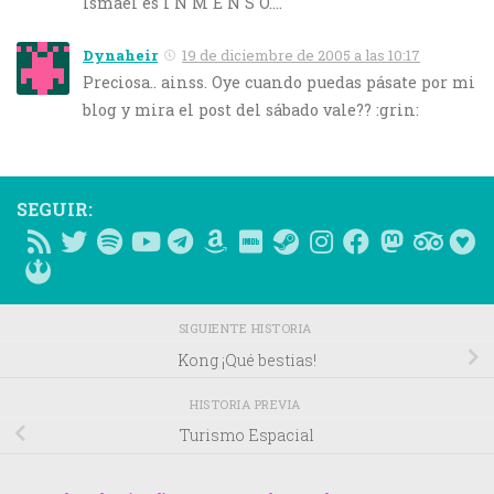
Ismael es I N M E N S O….
Dynaheir
19 de diciembre de 2005 a las 10:17
Preciosa.. ainss. Oye cuando puedas pásate por mi
blog y mira el post del sábado vale?? :grin:
SEGUIR:
SIGUIENTE HISTORIA
Kong ¡Qué bestias!
HISTORIA PREVIA
Turismo Espacial