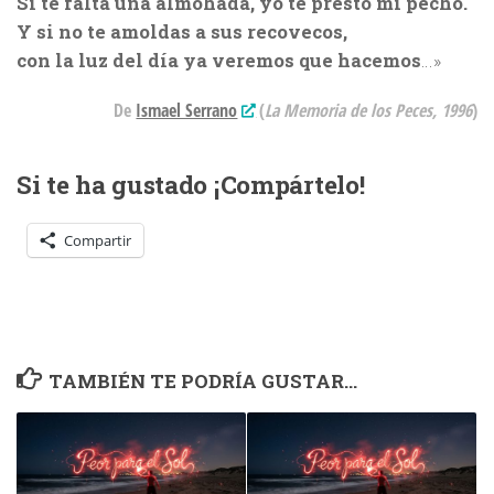
Si te falta una almohada, yo te presto mi pecho.
Y si no te amoldas a sus recovecos,
con la luz del día ya veremos que hacemos
…»
De
Ismael Serrano
(
La Memoria de los Peces, 1996
)
Si te ha gustado ¡Compártelo!
Compartir
TAMBIÉN TE PODRÍA GUSTAR...