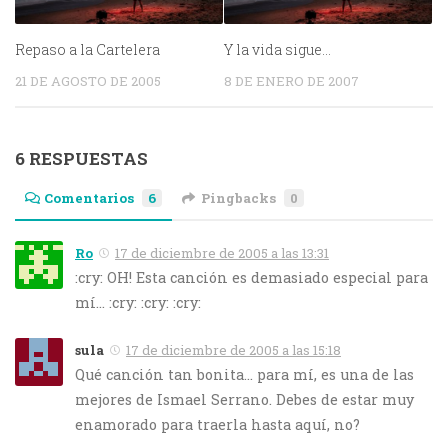
Repaso a la Cartelera
Y la vida sigue…
21 DE AGOSTO DE 2005
8 DE ENERO DE 2007
6 RESPUESTAS
Comentarios
6
Pingbacks
0
Ro
17 de diciembre de 2005 a las 13:31
:cry: OH! Esta canción es demasiado especial para
mí… :cry: :cry: :cry:
sula
17 de diciembre de 2005 a las 15:18
Qué canción tan bonita… para mí, es una de las
mejores de Ismael Serrano. Debes de estar muy
enamorado para traerla hasta aquí, no?