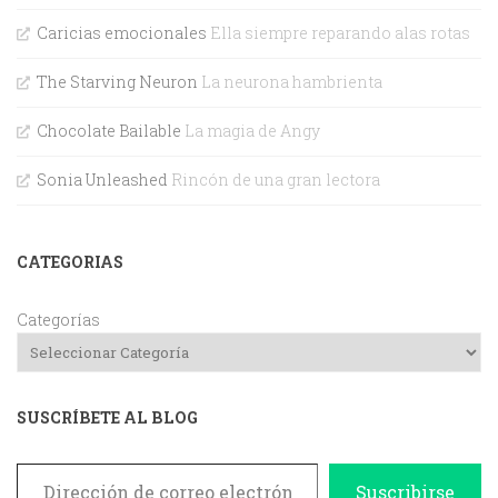
Caricias emocionales
Ella siempre reparando alas rotas
The Starving Neuron
La neurona hambrienta
Chocolate Bailable
La magia de Angy
Sonia Unleashed
Rincón de una gran lectora
CATEGORIAS
Categorías
SUSCRÍBETE AL BLOG
Dirección de correo electrónico
Suscribirse