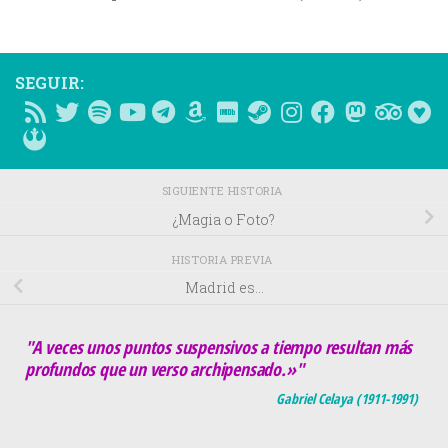
SEGUIR:
SIGUIENTE HISTORIA
¿Magia o Foto?
HISTORIA PREVIA
Madrid es…
"A veces unos puntos suspensivos a tiempo resultan más
profundos que un verso archipensado.»"
Gabriel Celaya (1911-1991)