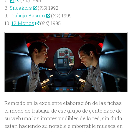
7.
Pi
(
7.5
) 1998
8.
Sneakers
(
7.0
) 1992
9.
Trabajo Basura
(
7.7
) 1999
10.
12 Monos
(
8.0
) 1995
Reincido en la excelente elaboración de las fichas,
el modo de trabajar de ese grupo de gente hace de
su web una las imprescindibles de la red, sin duda
están haciendo su notable e inborrable muesca en