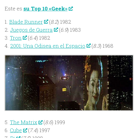
Este es
:
su Top 10 «Geek»
1.
Blade Runner
(
8.2
) 1982
2.
Juegos de Guerra
(
6.9
) 1983
3.
Tron
(
6.4
) 1982
4.
2001: Una Odisea en el Espacio
(
8.3
) 1968
5.
The Matrix
(
8.6
) 1999
6.
Cube
(
7.4
) 1997